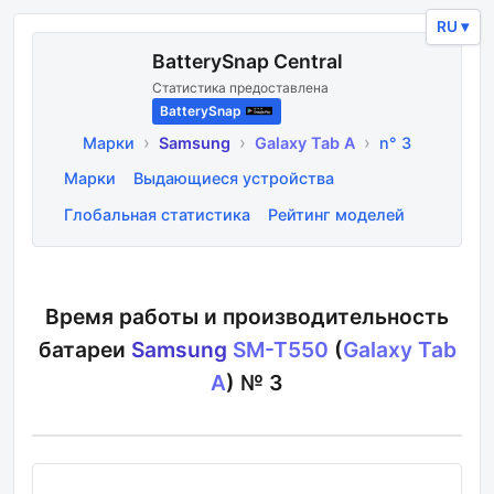
RU ▾
BatterySnap Central
Статистика предоставлена
BatterySnap
›
›
›
Марки
Samsung
Galaxy Tab A
n° 3
Марки
Выдающиеся устройства
Глобальная статистика
Рейтинг моделей
Время работы и производительность
батареи
Samsung
SM-T550
(
Galaxy Tab
A
) №
3