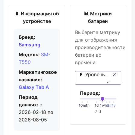
📱 Информация об
📊 Метрики
устройстве
батареи
Выберите метрику
Бренд:
для отображения
Samsung
производительности
Модель:
SM-
батареи во
T550
времени:
Маркетинговое
🔋 Уровень заряда (%)
название:
Galaxy Tab A
Период:
Период
данных:
с
10m
1h
1d
1w
1m
3m
1y
2026-02-18 по
7 d
2026-08-05